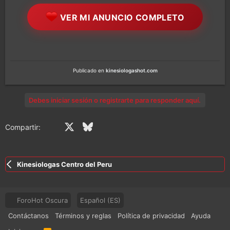
VER MI ANUNCIO COMPLETO
Publicado en
kinesiologashot.com
Debes iniciar sesión o registrarte para responder aquí.
Facebook
X (Twitter)
Bluesky
LinkedIn
Reddit
Pinterest
Tumblr
WhatsApp
Email
En
Compartir:
Kinesiologas Centro del Peru
ForoHot Oscura
Español (ES)
Contáctanos
Términos y reglas
Política de privacidad
Ayuda