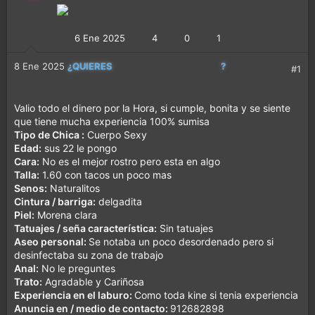
CALETITAS REALES
6 Ene 2025
4
0
1
8 Ene 2025
¿QUIERES
?
MEJOR CONTENIDO
#1
MÁS DIVERSIÓN
Valio todo el dinero por la Hora, si cumple, bonita y se siente
que tiene mucha experiencia 100% sumisa
Tipo de Chica :
Cuerpo Sexy
Edad:
sus 22 le pongo
Cara:
No es el mejor rostro pero esta en algo
Talla:
1.60 con tacos un poco mas
Senos:
Naturalitos
Cintura / barriga:
delgadita
Piel:
Morena clara
Tatuajes / seña característica:
Sin tatuajes
Aseo personal:
Se notaba un poco desordenado pero si
desinfectaba su zona de trabajo
Anal:
No le preguntes
Trato:
Agradable y Cariñosa
Experiencia en el laburo:
Como toda kine si tenia experiencia
Anuncia en / medio de contacto:
912682898