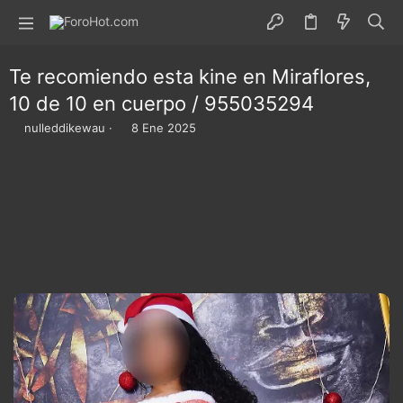
Te recomiendo esta kine en Miraflores,
10 de 10 en cuerpo / 955035294
I
F
nulleddikewau
8 Ene 2025
n
e
i
c
c
h
i
a
a
d
d
e
o
i
r
n
d
i
e
c
l
i
t
o
e
m
a