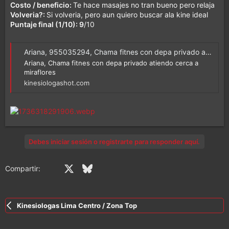
Costo / beneficio:
Te hace masajes no tran bueno pero relaja
Volveria?:
Si volveria, pero aun quiero buscar ala kine ideal
Puntaje final (1/10): 9
/10
Ariana, 955035294, Chama fitnes con depa privado atiendo cerca a miraflores - Kinesiologashot
Ariana, Chama fitnes con depa privado atiendo cerca a
miraflores
kinesiologashot.com
Debes iniciar sesión o registrarte para responder aquí.
Facebook
X (Twitter)
Bluesky
LinkedIn
Reddit
Pinterest
Tumblr
WhatsApp
Email
En
Compartir:
Kinesiologas Lima Centro / Zona Top