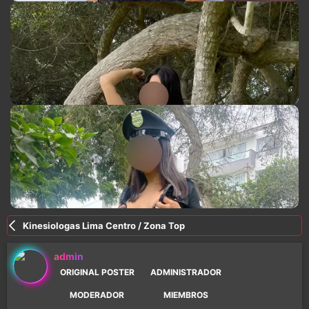
Kinesiologas Lima Centro / Zona Top
admin
ORIGINAL POSTER
ADMINISTRADOR
MODERADOR
MIEMBROS