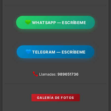
WHATSAPP — ESCRÍBEME
TELEGRAM — ESCRÍBEME
Llamadas:
989651736
GALERÍA DE FOTOS