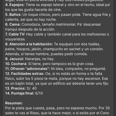
4. Espejos:
Tiene su espejo lateral y otro en el techo, ideal pa’
los que les gusta hacerla de cine.
5. Baños:
Un toque chicos, pero pasan piola. Tiene agua fría y
caliente, así que no hay roche.
6. Cama:
Comodaza, tamaño matrimonial. Pa’ descansar
tranqui después de la acción.
7. Cable TV:
Hay cable y también canal para los mañosones o
vouyeristas.
8. Atención a la habitación:
Te equipan con dos toallas,
peine, hisopos, jabón, champucito en sachet y un condón.
Además, si tienes hambre, puedes pedir comida.
9. Jacuzzi:
Naranjas, no hay.
10. Cochera:
Sí tiene, pero tampoco es la gran cosa.
11. Ofrecen "adicionales":
Ni idea, compadre, no pregunté.
12. Facilidades extras:
Oe, si no estás en forma o te falta
físico, subir los 5 pisos te mata, porque no hay ascensor. Ese
es un bajón total, ya que un edificio así debería tener uno fijo.
13. Precios:
S/. 40
14. Puntaje final:
6/10
Resumen:
Por la plata que cuesta, pasa, pero no esperes mucho. Por 35
soles te vas al Risso, que la hace mejor, o si estás por el Cono