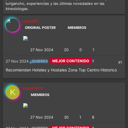
lurigancho, experiencias y las últimas novedades en las
kinesiologas.
rafael95
ORIGINAL POSTER
MIEMBROS
27 Nov 2024
20
0
1
CALETITAS REALES
27 Nov 2024
¿QUIERES
?
#1
Recomienden Hoteles y Hostales Zona Top Centro Historico
MEJOR CONTENIDO
kitata6870
K
MÁS DIVERSIÓN
MIEMBROS
27 Nov 2024
30
1
8
CALETITAS REALES