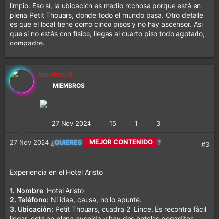
limpio. Eso sí, la ubicación es medio rochosa porque está en
plena Petit Thouars, donde todo el mundo pasa. Otro detalle
es que el local tiene como cinco pisos y no hay ascensor. Así
que si no estás con físico, llegas al cuarto piso todo agotado,
compadre.
timoteo58
MIEMBROS
27 Nov 2024
15
1
3
CALETITAS REALES
27 Nov 2024
¿QUIERES
?
#3
MEJOR CONTENIDO
Experiencia en el Hotel Aristo
1. Nombre:
Hotel Aristo
MÁS DIVERSIÓN
2. Teléfono:
Ni idea, causa, no lo apunté.
3. Ubicación:
Petit Thouars, cuadra 2, Lince. Es recontra fácil
llegar, está en plena avenida y hay dos hoteles pegaditos.