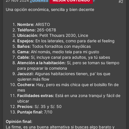
27 Nov 2024
¿QUIERES
?
#2
Una opción económica, sencilla y bien decente
MEJOR CONTENIDO
Nombre:
ARISTO
Teléfono:
265-0678
MÁS DIVERSIÓN
Ubicación:
Petit Thouars 2030, Lince
Espejos:
En los laterales, como para darle el feeling
Baños:
Todos forraditos con mayólicas
Cama:
Ahí nomás, medio tela para mi gusto
Cable:
Sí, incluye canal para adultos, ya tú sabes
Atención a la habitación:
Sí, pero se toman su tiempo
para preparar la comelona
Jacuzzi:
Algunas habitaciones tienen, pa' los que
quieren más flow
Cochera:
Hay, pero es más chica que el bolsillo fin de
mes
Facilidades extras:
Está en una zona tranqui y fácil de
ubicar
Precios:
S/. 35 y S/. 50
Puntaje final:
7/10
Opinión final:
La firme, es una buena alternativa si buscas algo barato y