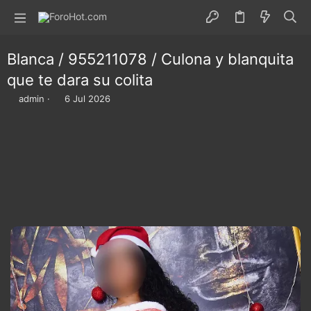
Blanca / 955211078 / Culona y blanquita
que te dara su colita
I
F
admin
6 Jul 2026
n
e
i
c
c
h
i
a
a
d
d
e
o
i
r
n
d
i
e
c
l
i
t
o
e
m
a