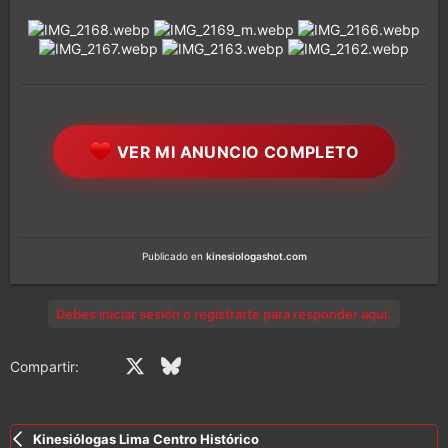
VER MI ANUNCIO COMPLETO
Publicado en
kinesiologashot.com
Debes iniciar sesión o registrarte para responder aquí.
Facebook
X (Twitter)
Bluesky
LinkedIn
Reddit
Pinterest
Tumblr
WhatsApp
Email
En
Compartir:
Kinesiólogas Lima Centro Histórico