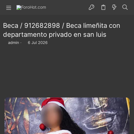
Beca / 912682898 / Beca limeñita con
departamento privado en san luis
I
F
admin
6 Jul 2026
n
e
i
c
c
h
i
a
a
d
d
e
o
i
r
n
d
i
e
c
l
i
t
o
e
m
a