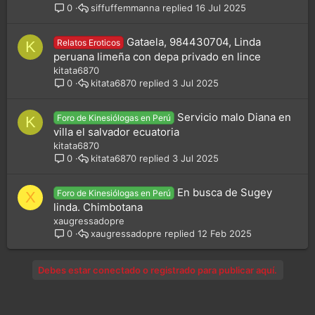
siffuffemmanna
16 Jul 2025
0
Gataela, 984430704, Linda
Relatos Eroticos
K
peruana limeña con depa privado en lince
kitata6870
kitata6870
3 Jul 2025
0
Servicio malo Diana en
Foro de Kinesiólogas en Perú
K
villa el salvador ecuatoria
kitata6870
kitata6870
3 Jul 2025
0
En busca de Sugey
Foro de Kinesiólogas en Perú
X
linda. Chimbotana
xaugressadopre
xaugressadopre
12 Feb 2025
0
Debes estar conectado o registrado para publicar aquí.