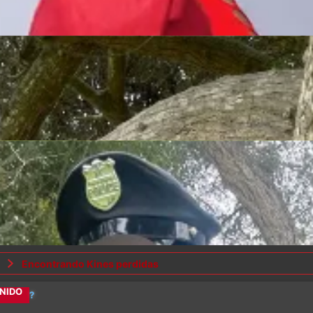
Encontrando Kines perdidas
ALES
?