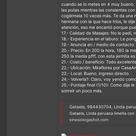
cuando se lo metes en 4 muy bueno. 
las putas mientras las consientas con
cogérmela 10 veces más. Te da una me
hermana con la que hace tríos, le dij
atención, eso me encantó porque pue
17.- Calidad de Masajes: No le pedí, 
18.- Experiencia en el laburo: Le pon
19.- Anuncia en / medio de contacto:
20.- Precio: En 200 la hora, 180 la m
250 la media pfff, con esta jermita e
21.- Costo / beneficio: Todo excelent
22.- Ubicación: Miraflores por CasaA
23.- Local: Bueno, ingreso directo.
24.- Volveria?: Claro, voy yendo como
25.- Puntaje final (1/10): Como dije 
sonreír un poco más.
Gataela, 984430704, Linda perua
Gataela, Linda peruana limeña con 
kinesiologashot.com