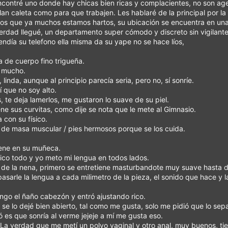
contré uno donde hay chicas bien ricas y complacientes, no son age
ilan caleta como para que trabajen. Les hablaré de la principal por
NIDO
os que ya muchos estamos hartos, su ubicación se encuentra en una
 verdad llegué, un departamento super cómodo y discreto sin vigilant
endía su telefono ella misma da su yape no se hace líos,
IÓN
a de cuerpo fino trigueña.
o mucho.
 linda, aunque al principio parecía seria, pero no, sí sonríe.
í que no soy alto.
 te deja lamerlos, me gustaron lo suave de su piel.
ene sus curvitas, como dije se nota que le mete al Gimnasio.
a con su físico.
o de masa muscular / pies hermosos porque se los cuida.
Tiene en su muñeca.
 rico todo y yo meto mi lengua en todos lados.
ca de la nena, primero se entretiene masturbandote muy suave hasta d
pasarle la lengua a cada milimetro de la pieza, el sonido que hace y
engo el ñaño cabezón y entró ajustando rico.
, se lo dejé bien abierto, tal como me gusta, solo me pidió que lo sep
ltó es que sonría al verme jejeje a mí me gusta eso.
La verdad que me metí un polvo vaginal y otro anal, muy buenos, tien