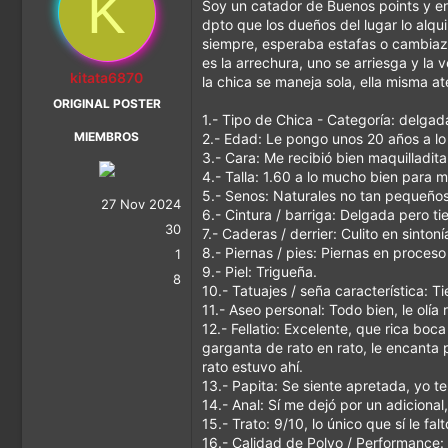
K
Soy un catador de Buenos points y en
dpto que los dueños del lugar lo alqu
MEJOR CONTE
siempre, esperaba estafas o cambiaz
es la arrechura, uno se arriesga y la
kitata6870
la chica se maneja sola, ella misma at
MÁS DIVERS
ORIGINAL POSTER
1.- Tipo de Chica - Categoría: delgad
MIEMBROS
2.- Edad: Le pongo unos 20 años a l
3.- Cara: Me recibió bien maquilladita,
4.- Talla: 1.60 a lo mucho bien para m
5.- Senos: Naturales no tan pequeños,
27 Nov 2024
6.- Cintura / barriga: Delgada pero ti
30
7.- Caderas / derrier: Culito en sintoní
8.- Piernas / pies: Piernas en proces
1
9.- Piel: Trigueña.
8
10.- Tatuajes / seña característica: 
11.- Aseo personal: Todo bien, le olía
12.- Fellatio: Excelente, que rica bo
garganta de rato en rato, le encanta 
rato estuvo ahí.
13.- Papita: Se siente apretada, yo t
14.- Anal: Sí me dejó por un adicional
15.- Trato: 9/10, lo único que sí le fa
16.- Calidad de Polvo / Performance: 