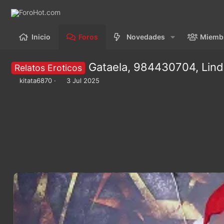
Inicio
Foros
Novedades
Miemb
Gataela, 984430704, Lind
Relatos Eroticos
I
F
kitata6870
3 Jul 2025
n
e
i
c
c
h
i
a
a
d
d
e
o
i
r
n
d
i
e
c
l
i
t
o
e
m
a