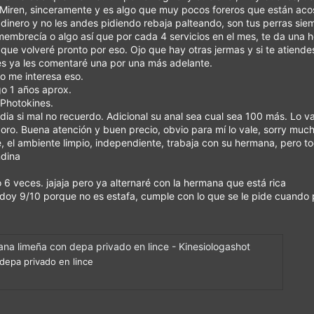
Miren, sinceramente y es algo que muy pocos foreros que están acos
 dinero y no les andes pidiendo rebaja palteando, son tus perras sie
mbrecía o algo así que por cada 4 servicios en el mes, te da una ho
e que volveré pronto por eso. Ojo que hay otras jermas y si te atien
s ya les comentaré una por una más adelante.
no me interesa eso.
go 1 años aprox.
 Photokines.
edia si mal no recuerdo. Adicional su anal sea cual sea 100 más. Lo v
s oro. Buena atención y buen precio, obvio para mí lo vale, sorry mu
e, el ambiente limpio, independiente, trabaja con su hermana, pero to
ndina
 6 veces. jajaja pero ya alternaré con la hermana que está rica
le doy 9/10 porque no es estafa, cumple con lo que se le pide cuando 
na limeña con depa privado en lince - Kinesiologashot
depa privado en lince