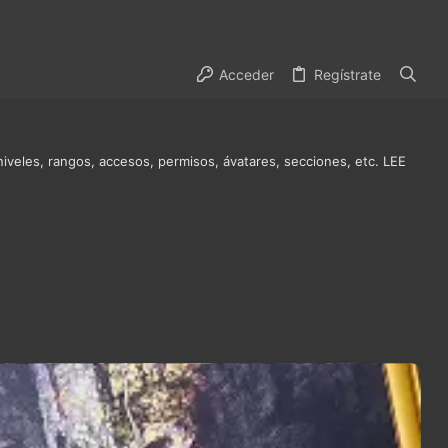
Acceder
Regístrate
niveles, rangos, accesos, permisos, ávatares, secciones, etc. LEE