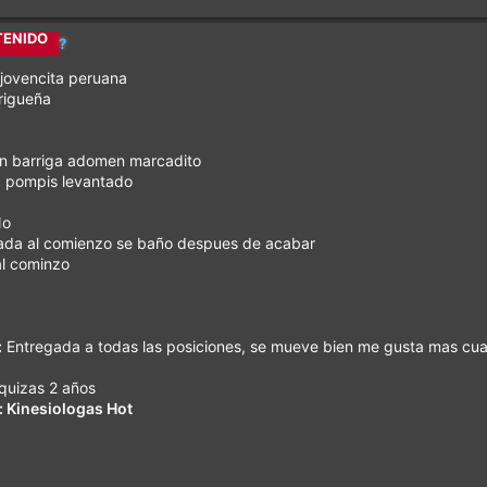
REALES
?
jovencita peruana
TENIDO
trigueña
SIÓN
sin barriga adomen marcadito
, pompis levantado
o
einada al comienzo se baño despues de acabar
al cominzo
:
Entregada a todas las posiciones, se mueve bien me gusta mas cua
quizas 2 años
: Kinesiologas Hot