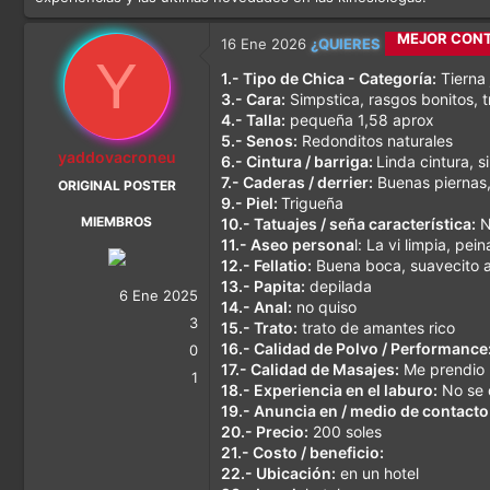
CALETITAS 
16 Ene 2026
¿QUIERES
Y
1.- Tipo de Chica - Categoría:
Tierna 
MEJOR CON
3.- Cara:
Simpstica, rasgos bonitos, 
4.- Talla:
pequeña 1,58 aprox
MÁS DIVER
5.- Senos:
Redonditos naturales
yaddovacroneu
6.- Cintura / barriga:
Linda cintura, 
7.- Caderas / derrier:
Buenas piernas
ORIGINAL POSTER
9.- Piel:
Trigueña
MIEMBROS
10.- Tatuajes / seña característica:
N
11.- Aseo persona
l: La vi limpia, p
12.- Fellatio:
Buena boca, suavecito 
13.- Papita:
depilada
6 Ene 2025
14.- Anal:
no quiso
3
15.- Trato:
trato de amantes rico
16.- Calidad de Polvo / Performance
0
17.- Calidad de Masajes:
Me prendio
1
18.- Experiencia en el laburo:
No se 
19.- Anuncia en / medio de contacto
20.- Precio:
200 soles
21.- Costo / beneficio:
22.- Ubicación:
en un hotel