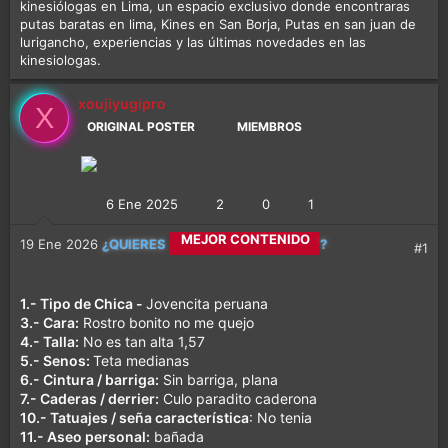
kinesiólogas en Lima, un espacio exclusivo donde encontraras
putas baratas en lima, Kines en San Borja, Putas en san juan de
lurigancho, experiencias y las últimas novedades en las
kinesiologas.
xoujiyugipro
X
ORIGINAL POSTER
MIEMBROS
6 Ene 2025
2
0
1
CALETITAS REALES
19 Ene 2026
¿QUIERES
?
#1
MEJOR CONTENIDO
1.- Tipo de Chica -
Jovencita peruana
3.- Cara:
Rostro bonito no me quejo
MÁS DIVERSIÓN
4.- Talla:
No es tan alta 1,57
5.- Senos:
Teta medianas
6.- Cintura / barriga:
Sin barriga, plana
7.- Caderas / derrier:
Culo paradito caderona
10.- Tatuajes / seña característica
: No tenia
11.- Aseo personal:
bañada