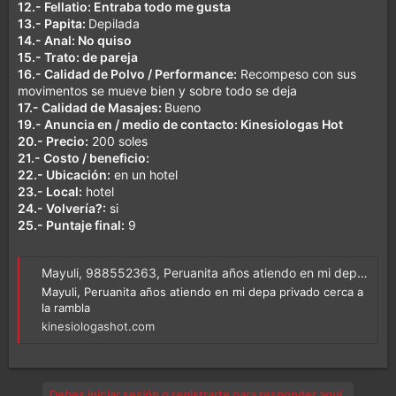
12.- Fellatio: Entraba todo me gusta
13.- Papita:
Depilada
14.- Anal: No quiso
15.- Trato: de pareja
16.- Calidad de Polvo / Performance:
Recompeso con sus
movimentos se mueve bien y sobre todo se deja
17.- Calidad de Masajes:
Bueno
19.- Anuncia en / medio de contacto: Kinesiologas Hot
20.- Precio:
200 soles
21.- Costo / beneficio:
22.- Ubicación:
en un hotel
23.- Local:
hotel
24.- Volvería?:
si
25.- Puntaje final:
9
Mayuli, 988552363, Peruanita años atiendo en mi depa privado cerca a la rambla - Kinesiologashot
Mayuli, Peruanita años atiendo en mi depa privado cerca a
la rambla
kinesiologashot.com
Debes iniciar sesión o registrarte para responder aquí.