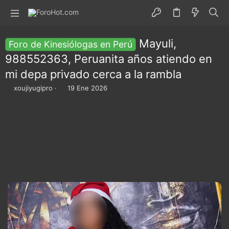
Mayuli,
Foro de Kinesiólogas en Perú
988552363, Peruanita años atiendo en
mi depa privado cerca a la rambla
I
F
xoujiyugipro
19 Ene 2026
n
e
i
c
c
h
i
a
a
d
d
e
o
i
r
n
d
i
e
c
l
i
t
o
e
m
a