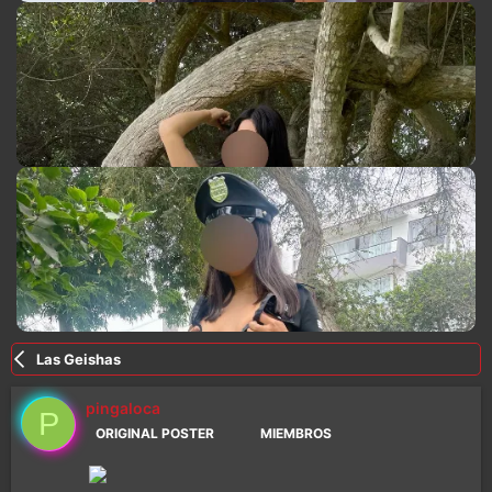
Las Geishas
pingaloca
P
ORIGINAL POSTER
MIEMBROS