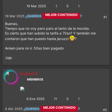
19 Mar 2025
1
0
1
CALETITAS REALES
19 Mar 2025
¿QUIERES
?
#1
Buenas,
MEJOR CONTENIDO
Tiempo que no voy pero paro al tanto de la movida.
Es cierto que han subido la tarifa a 70so? Y también me
MÁS DIVERSIÓN
contaron que han puesto hasta jacuzzi
?
Avisen para no ir. 50so bien pagado
Jaja
Gregfori12
MIEMBROS
6 Ene 2025
11
0
1
CALETITAS REALES
4 Abr 2025
¿QUIERES
?
#2