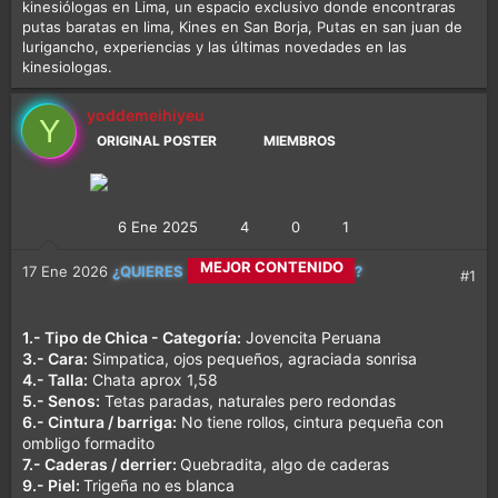
kinesiólogas en Lima, un espacio exclusivo donde encontraras
putas baratas en lima, Kines en San Borja, Putas en san juan de
lurigancho, experiencias y las últimas novedades en las
kinesiologas.
yoddemeihiyeu
Y
ORIGINAL POSTER
MIEMBROS
6 Ene 2025
4
0
1
CALETITAS REALES
17 Ene 2026
¿QUIERES
?
#1
MEJOR CONTENIDO
1.- Tipo de Chica - Categoría:
Jovencita Peruana
3.- Cara:
Simpatica, ojos pequeños, agraciada sonrisa
4.- Talla:
Chata aprox 1,58
MÁS DIVERSIÓN
5.- Senos:
Tetas paradas, naturales pero redondas
6.- Cintura / barriga:
No tiene rollos, cintura pequeña con
ombligo formadito
7.- Caderas / derrier:
Quebradita, algo de caderas
9.- Piel:
Trigeña no es blanca