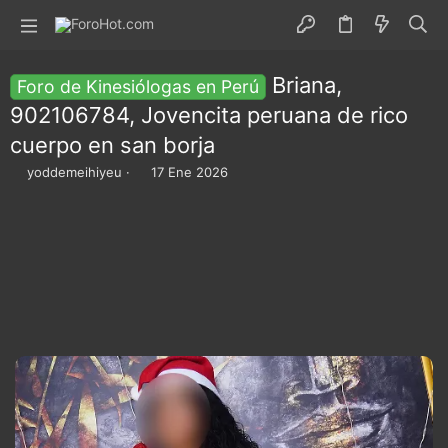
Briana,
Foro de Kinesiólogas en Perú
902106784, Jovencita peruana de rico
cuerpo en san borja
I
F
yoddemeihiyeu
17 Ene 2026
n
e
i
c
c
h
i
a
a
d
d
e
o
i
r
n
d
i
e
c
l
i
t
o
e
m
a