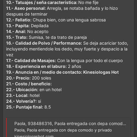
10.- Tatuajes / seña característica:
No me fije
11.- Aseo personal:
Arregla, se notaba bañada y lo hizo
despues de terminar
12.- Fellatio:
Chupa bien, con una lengua sabrosa
13.- Papita:
Depilada
14.- Anal:
No acepto
15.- Trato:
Sumisa, te da trato de pareja
16.- Calidad de Polvo / Performance:
Se deja acariciar todo,
incluyendo mentiendole los dedo, muy fuerte y despacio a la
vez
17.- Calidad de Masajes:
Con la lengua por todo el cuerpo
18.- Experiencia en el laburo:
2 años
19.- Anuncia en / medio de contacto: Kinesiologas Hot
20.- Precio:
200 soles
21.- Costo / beneficio:
22.- Ubicación:
en un hotel
23.- Local:
hotel
24.- Volvería?:
si
25.- Puntaje final:
8.5
Paola, 938486316, Paola entregada con depa comodo y privado - Kinesiologashot
Paola, Paola entregada con depa comodo y privado
kinesiologashot.com