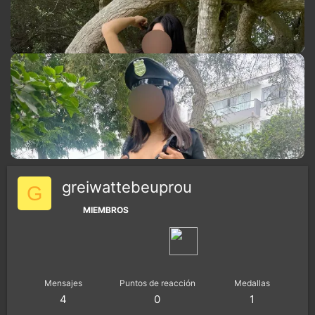
greiwattebeuprou
G
MIEMBROS
Mensajes
Puntos de reacción
Medallas
4
0
1